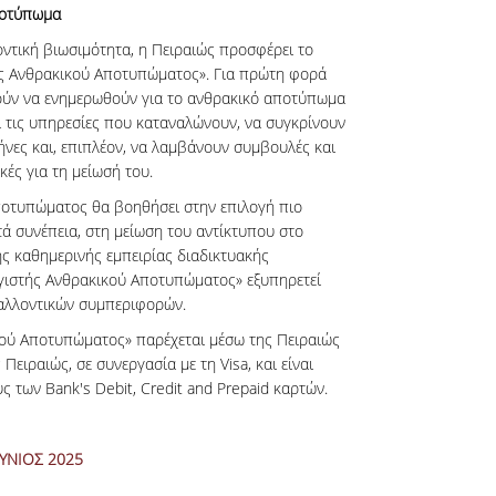
ποτύπωμα
ντική βιωσιμότητα, η Πειραιώς προσφέρει το
ής Ανθρακικού Αποτυπώματος». Για πρώτη φορά
ρούν να ενημερωθούν για το ανθρακικό αποτύπωμα
ι τις υπηρεσίες που καταναλώνουν, να συγκρίνουν
ες και, επιπλέον, να λαμβάνουν συμβουλές και
ές για τη μείωσή του.
ποτυπώματος θα βοηθήσει στην επιλογή πιο
ά συνέπεια, στη μείωση του αντίκτυπου στο
ς καθημερινής εμπειρίας διαδικτυακής
γιστής Ανθρακικού Αποτυπώματος» εξυπηρετεί
βαλλοντικών συμπεριφορών.
ού Αποτυπώματος» παρέχεται μέσω της Πειραιώς
Πειραιώς, σε συνεργασία με τη Visa, και είναι
 των Bank's Debit, Credit and Prepaid καρτών.
OYNΙΟΣ 2025