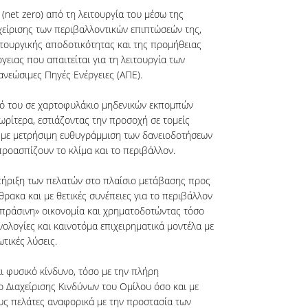
(net zero) από τη λειτουργία του μέσω της
είρισης των περιβαλλοντικών επιπτώσεών της,
ιτουργικής αποδοτικότητας και της προμήθειας
γειας που απαιτείται για τη λειτουργία των
ανεώσιμες Πηγές Ενέργειες (ΑΠΕ).
ό του σε χαρτοφυλάκιο μηδενικών εκπομπών
ωρίτερα, εστιάζοντας την προσοχή σε τομείς
 με μετρήσιμη ευθυγράμμιση των δανειοδοτήσεων
προασπίζουν το κλίμα και το περιβάλλον.
τήριξη των πελατών στο πλαίσιο μετάβασης προς
ρακα και με θετικές συνέπειες για το περιβάλλον
πράσινη» οικονομία και χρηματοδοτώντας τόσο
νολογίες και καινοτόμα επιχειρηματικά μοντέλα με
ικές λύσεις.
αι φυσικό κίνδυνο, τόσο με την πλήρη
 Διαχείρισης Κινδύνων του Ομίλου όσο και με
υς πελάτες αναφορικά με την προστασία των