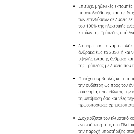
Επιτύχει μηδενικές εκπομπές 
παρακολούθησης και της διαχ
των επενδύσεων σε λύσεις λε
του 100% της ηλεκτρικής ενέρ
κτιρίων της Τράπεζας από Αν
Διαμορφώσει το χαρτοφυλάκι
άνθρακα έως το 2050, ή και ν
υψηλής έντασης άνθρακα και
της Τράπεζας με λύσεις που 
Παρέχει συμβουλές και υποσ
την ουδέτερη ως προς τον άνθ
οικονομία, προωθώντας την «
τη μετάβαση όσο και νέες τεχ
πρωτοποριακές χρηματοπιστωτ
Διαχειρίζεται τον κλιματικό κ
ενσωμάτωσή τους στο Πλαίσιο
την παροχή υποστήριξης στο