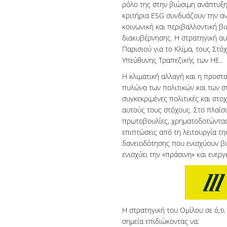
ρόλο της στην βιώσιμη ανάπτυξη 
κριτήρια ESG συνδυάζουν την αν
κοινωνική και περιβαλλοντική βι
διακυβέρνησης. Η στρατηγική αυ
Παρισιού για το Κλίμα, τους Στό
Υπεύθυνης Τραπεζικής των HE..
Η κλιματική αλλαγή και η προστ
πυλώνα των πολιτικών και των σ
συγκεκριμένες πολιτικές και στ
αυτούς τους στόχους. Στο πλαίσ
πρωτοβουλίες, χρηματοδοτώντας 
επιπτώσεις από τη λειτουργία τη
δανειοδότησης που ενισχύουν βιώ
ενισχύει την «πράσινη» και ενερ
Η στρατηγική του Ομίλου σε ό,τι
σημεία επιδιώκοντας να: