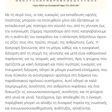
Με τη σειρά τους, οι ίσες ευκαιρίες για εκπαίδευση υψηλής
ποιότητας μπορούν να επιτευχθούν μόνο εάν εξετάσουμε το
εκπαιδευτικό μας σύστημα στο σύνολό του, από τη γέννηση έως
την ενηλικίωση. Σήμερα, περισσότερο από ποτέ, καταλαβαίνουμε
ότι η ανάπτυξη του εγκεφάλου και η απόκτηση δεξιοτήτων έχουν
τις ρίζες τους στις πρώτες στιγμές της ανθρώπινης ζωής. Η
διατροφή ξεκινώντας από τη μήτρα, καθώς και η εγκεφαλική
διέγερση από τη στιγμή της γέννησης και μετά είναι καθοριστικοί
παράγοντες για τις ατομικές μας ικανότητες. Άρα, η φτώχεια, που
σχετίζεται με κακή διατροφή και πολύ λιγότερες ευκαιρίες για
πνευματική διέγερση, οδηγεί σε μόνιμα γνωστικά ελλείμματα, που
είναι δύσκολο να αντιστραφούν αργότερα στη διάρκεια του
παραδοσιακού σχολικού συστήματος. Αυτό οδηγεί σε καλά
τεκμηριωμένες ανισότητες στο ανθρώπινο κεφάλαιο, και έτσι
διαιωνίζει τις κοινωνικοοικονομικές ανισότητες και τη φτώχεια
από γενιά σε γενιά. Ταυτόχρονα, έχει αποδειχθεί ότι η έγκαιρη
παρέμβαση μπορεί να αλλάξει τη δυναμική πορεία της γνωστικής
και κοινωνικοσυναισθηματικής ανάπτυξης, αλλάζοντας