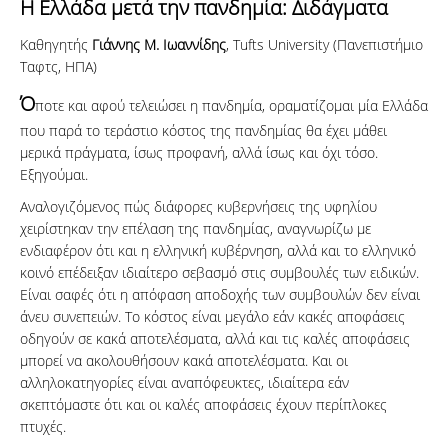
Η Ελλάδα μετά την πανδημία: Διδάγματα
Καθηγητής
Γιάννης Μ. Ιωαννίδης
, Tufts University (Πανεπιστήμιο
Ταφτς, ΗΠΑ)
Ό
ποτε και αφού τελειώσει η πανδημία, οραματίζομαι μία Ελλάδα
που παρά το τεράστιο κόστος της πανδημίας θα έχει μάθει
μερικά πράγματα, ίσως προφανή, αλλά ίσως και όχι τόσο.
Εξηγούμαι.
Αναλογιζόμενος πώς διάφορες κυβερνήσεις της υφηλίου
χειρίστηκαν την επέλαση της πανδημίας, αναγνωρίζω με
ενδιαφέρον ότι και η ελληνική κυβέρνηση, αλλά και το ελληνικό
κοινό επέδειξαν ιδιαίτερο σεβασμό στις συμβουλές των ειδικών.
Είναι σαφές ότι η απόφαση αποδοχής των συμβουλών δεν είναι
άνευ συνεπειών. Το κόστος είναι μεγάλο εάν κακές αποφάσεις
οδηγούν σε κακά αποτελέσματα, αλλά και τις καλές αποφάσεις
μπορεί να ακολουθήσουν κακά αποτελέσματα. Και οι
αλληλοκατηγορίες είναι αναπόφευκτες, ιδιαίτερα εάν
σκεπτόμαστε ότι και οι καλές αποφάσεις έχουν περίπλοκες
πτυχές.