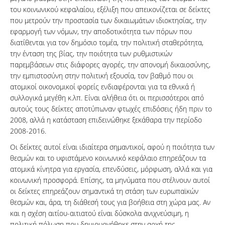
του κοινωνικού κεφαλαίου, εξέλιξη που απεικονίζεται σε δείκτες
που μετρούν την προστασία των δικαιωμάτων ιδιοκτησίας, την
εφαρμογή των νόμων, την αποδοτικότητα των πόρων που
διατίθενται για τον δημόσιο τομέα, την πολιτική σταθερότητα,
την ένταση της βίας, την ποιότητα των ρυθμιστικών
παρεμβάσεων στις διάφορες αγορές, την απονομή δικαιοσύνης,
την εμπιστοσύνη στην πολιτική εξουσία, τον βαθμό που οι
ατομικοί οικονομικοί φορείς ενδιαφέρονται για τα εθνικά ή
συλλογικά μεγέθη κ.λπ. Είναι αλήθεια ότι οι περισσότεροι από
αυτούς τους δείκτες αποτύπωναν φτωχές επιδόσεις ήδη πριν το
2008, αλλά η κατάσταση επιδεινώθηκε ξεκάθαρα την περίοδο
2008-2016.
Οι δείκτες αυτοί είναι ιδιαίτερα σημαντικοί, αφού η ποιότητα των
θεσμών και το υφιστάμενο κοινωνικό κεφάλαιο επηρεάζουν τα
ατομικά κίνητρα για εργασία, επενδύσεις, μόρφωση, αλλά και για
κοινωνική προσφορά. Επίσης, τα μηνύματα που στέλνουν αυτοί
οι δείκτες επηρεάζουν σημαντικά τη στάση των ευρωπαϊκών
θεσμών και, άρα, τη διάθεσή τους για βοήθεια στη χώρα μας. Αν
και η σχέση αιτίου-αιτιατού είναι δύσκολα ανιχνεύσιμη, η
πολιτική πόλωση που δημιουργήθηκε στην αρχή της