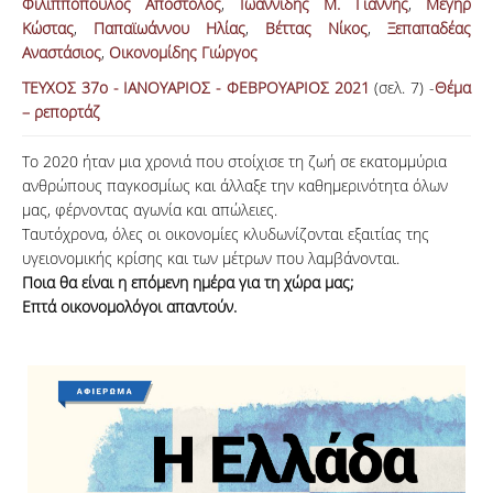
Φιλιππόπουλος Απόστολος
,
Ιωαννίδης Μ. Γιάννης
,
Μεγήρ
Κώστας
,
Παπαϊωάννου Ηλίας
,
Βέττας Νίκος
,
Ξεπαπαδέας
ΑΝΑΖΗΤΗΣΗ
Αναστάσιος
,
Οικονομίδης Γιώργος
ΤΕΥΧΟΣ 37ο - ΙΑΝΟΥΑΡΙΟΣ - ΦΕΒΡΟΥΑΡΙΟΣ 2021
(σελ. 7) -
Θέμα
– ρεπορτάζ
Το 2020 ήταν μια χρονιά που στοίχισε τη ζωή σε εκατομμύρια
ανθρώπους παγκοσμίως και άλλαξε την καθημερινότητα όλων
μας, φέρνοντας αγωνία και απώλειες.
Ταυτόχρονα, όλες οι οικονομίες κλυδωνίζονται εξαιτίας της
υγειονομικής κρίσης και των μέτρων που λαμβάνονται.
Ποια θα είναι η επόμενη ημέρα για τη χώρα μας;
Επτά οικονομολόγοι απαντούν.