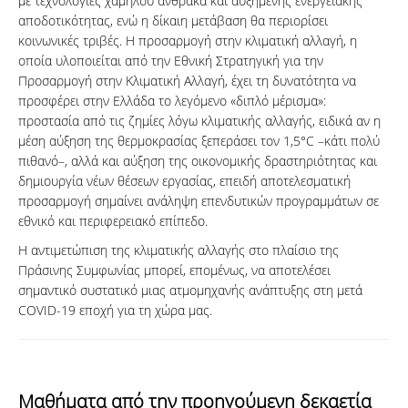
με τεχνολογίες χαμηλού άνθρακα και αυξημένης ενεργειακής
αποδοτικότητας, ενώ η δίκαιη μετάβαση θα περιορίσει
κοινωνικές τριβές. Η προσαρμογή στην κλιματική αλλαγή, η
οποία υλοποιείται από την Εθνική Στρατηγική για την
Προσαρμογή στην Κλιματική Αλλαγή, έχει τη δυνατότητα να
προσφέρει στην Ελλάδα το λεγόμενο «διπλό μέρισμα»:
προστασία από τις ζημίες λόγω κλιματικής αλλαγής, ειδικά αν η
μέση αύξηση της θερμοκρασίας ξεπεράσει τον 1,5°C –κάτι πολύ
πιθανό–, αλλά και αύξηση της οικονομικής δραστηριότητας και
δημιουργία νέων θέσεων εργασίας, επειδή αποτελεσματική
προσαρμογή σημαίνει ανάληψη επενδυτικών προγραμμάτων σε
εθνικό και περιφερειακό επίπεδο.
Η αντιμετώπιση της κλιματικής αλλαγής στο πλαίσιο της
Πράσινης Συμφωνίας μπορεί, επομένως, να αποτελέσει
σημαντικό συστατικό μιας ατμομηχανής ανάπτυξης στη μετά
COVID-19 εποχή για τη χώρα μας.
Μαθήματα από την προηγούμενη δεκαετία