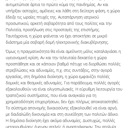
αντιμετώπισε άρτια το πρώτο κύμα της πανδημίας. Αν και
υπήρξαν αστοχίες, αμέλειες και λάθη στη δεύτερη φάση, η χώρα
έδειξε τις ωραίες πτυχές της. Αυταπάρνηση ιατρικού
προσωπικού, αρκετή σοβαρότητα από τους πολίτες και την
Πολιτεία, προσήλωση στις προσταγές της επιστήμης.
Ταυτόχρονα, η χώρα φαίνεται να έχει αποκτήσει σε μικρό
διάστημα μία σοβαρή δομή ηλεκτρονικής διακυβέρνησης.
Όμως η πραγματικότητα θα είναι αμείλικτη μόλις καταλαγιάσει η
υγειονομική κρίση. Αν και την τελευταία δεκαετία η χώρα
προσπάθησε και σε κάποιον βαθμό πέτυχε να διορθώσει πολλές
στρεβλώσεις και αδυναμίες, π.χ. στις συντάξεις, στην αγορά
εργασίας, στη δημόσια διοίκηση, η χώρα εμφανίζει πολλές
δομικές και θεσμικές αδυναμίες. Για παράδειγμα, πολλές αγορές
εξακολουθούν να είναι ολιγοπωλιακές. Η εύρυθμη λειτουργία του
τραπεζικού συστήματος, που είναι αναγκαία για τη
χρηματοδότηση επιχειρήσεων, δεν έχει πλήρως αποκαταστηθεί.
Το σύστημα απονομής δικαιοσύνης εξακολουθεί να είναι αργό,
με δαιδαλώδη δικονομία και στη συνείδηση των πολιτών άδικο.
Η δημόσια διοίκηση έχει ακόμα αδυναμίες. Δυστυχώς, πολλές
μεταρρυθμίσεις έμειναν ατελείς ή αναστράφηκαν. Την ατολμία