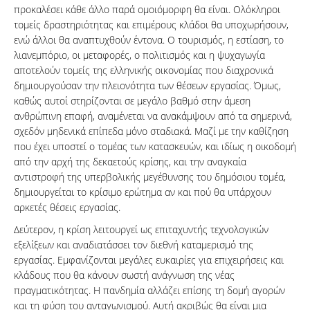
προκαλέσει κάθε άλλο παρά ομοιόμορφη θα είναι. Ολόκληροι
τομείς δραστηριότητας και επιμέρους κλάδοι θα υποχωρήσουν,
ενώ άλλοι θα αναπτυχθούν έντονα. Ο τουρισμός, η εστίαση, το
λιανεμπόριο, οι μεταφορές, ο πολιτισμός και η ψυχαγωγία
αποτελούν τομείς της ελληνικής οικονομίας που διαχρονικά
δημιουργούσαν την πλειονότητα των θέσεων εργασίας. Όμως,
καθώς αυτοί στηρίζονται σε μεγάλο βαθμό στην άμεση
ανθρώπινη επαφή, αναμένεται να ανακάμψουν από τα σημερινά,
σχεδόν μηδενικά επίπεδα μόνο σταδιακά. Μαζί με την καθίζηση
που έχει υποστεί ο τομέας των κατασκευών, και ιδίως η οικοδομή
από την αρχή της δεκαετούς κρίσης, και την αναγκαία
αντιστροφή της υπερβολικής μεγέθυνσης του δημόσιου τομέα,
δημιουργείται το κρίσιμο ερώτημα αν και πού θα υπάρχουν
αρκετές θέσεις εργασίας.
Δεύτερον, η κρίση λειτουργεί ως επιταχυντής τεχνολογικών
εξελίξεων και αναδιατάσσει τον διεθνή καταμερισμό της
εργασίας. Εμφανίζονται μεγάλες ευκαιρίες για επιχειρήσεις και
κλάδους που θα κάνουν σωστή ανάγνωση της νέας
πραγματικότητας. Η πανδημία αλλάζει επίσης τη δομή αγορών
και τη φύση του ανταγωνισμού. Αυτή ακριβώς θα είναι μια