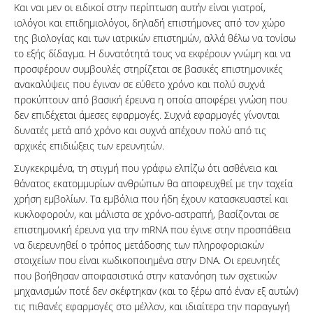
Και ναι μεν οι ειδικοί στην περίπτωση αυτήν είναι γιατροί,
ιολόγοι και επιδημιολόγοι, δηλαδή επιστήμονες από τον χώρο
της βιολογίας και των ιατρικών επιστημών, αλλά θέλω να τονίσω
το εξής δίδαγμα. Η δυνατότητά τους να εκφέρουν γνώμη και να
προσφέρουν συμβουλές στηρίζεται σε βασικές επιστημονικές
ανακαλύψεις που έγιναν σε εύθετο χρόνο και πολύ συχνά
προκύπτουν από βασική έρευνα η οποία αποφέρει γνώση που
δεν επιδέχεται άμεσες εφαρμογές. Συχνά εφαρμογές γίνονται
δυνατές μετά από χρόνο και συχνά απέχουν πολύ από τις
αρχικές επιδιώξεις των ερευνητών.
Συγκεκριμένα, τη στιγμή που γράφω ελπίζω ότι ασθένεια και
θάνατος εκατομμυρίων ανθρώπων θα αποφευχθεί με την ταχεία
χρήση εμβολίων. Τα εμβόλια που ήδη έχουν κατασκευαστεί και
κυκλοφορούν, και μάλιστα σε χρόνο-αστραπή, βασίζονται σε
επιστημονική έρευνα για την mRNA που έγινε στην προσπάθεια
να διερευνηθεί ο τρόπος μετάδοσης των πληροφοριακών
στοιχείων που είναι κωδικοποιημένα στην DNA. Οι ερευνητές
που βοήθησαν αποφασιστικά στην κατανόηση των σχετικών
μηχανισμών ποτέ δεν σκέφτηκαν (και το ξέρω από έναν εξ αυτών)
τις πιθανές εφαρμογές στο μέλλον, και ιδιαίτερα την παραγωγή