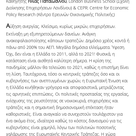
Καθηγητής
Ηλίας Παπαϊωάννου
, London Business School (Σχολή
Διοίκησης Επιχειρήσεων Λονδίνου) & CEPR: Centre for Economic
Policy Research (Κέντρο Ερευνών Οικονομικής Πολιτικής)
Α
ύξηση ανεργίας. Κλείσιμο, κυρίως μικρών, επιχειρήσεων.
Εκτίναξη μη εξυπηρετούμενων δανείων. Ανάγκη
ανακεφαλαιοποίησης κάποιων τραπεζών. Δημόσιο χρέος κοντά ή
πάνω από 200% του ΑΕΠ. Μεγάλα δημόσια ελλείμματα. Ύφεση.
Όχι, δεν είναι η Ελλάδα το 2011, αλλά το 2021! Φυσικά, η
κατάσταση είναι αισθητά καλύτερη σήμερα. Η κρίση της
πανδημίας μάλλον θα τελειώσει το 2021, καθώς η επιστήμη δίνει
τη λύση. Ταυτόχρονα, τόσο οι κεντρικές τράπεζες όσο και οι
κυβερνήσεις των ανεπτυγμένων χωρών, η Ευρωπαϊκή Ένωση και
η Ελλάδα κινήθηκαν γρήγορα και αποφασιστικά, μετριάζοντας
τις αρνητικές επιπτώσεις. Οι πολιτικές προστασίας της εργασίας,
ενίσχυσης της ρευστότητας σε νοικοκυριά, επιχειρήσεις και
τράπεζες και η σημαντική δημοσιονομική επέκταση ήταν
καθοριστικές. Είναι αναγκαίο να συνεχιστούν τουλάχιστον για
ένα ακόμα έτος, ιδιαίτερα καθώς το κόστος δανεισμού για τις
κυβερνήσεις είναι χαμηλό, λόγω των πολιτικών ποσοτικής
χαλάρωσης της Ευρωπαϊκής Κεντρικής Τράπεζας. Η χώρα