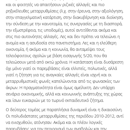
και οι φοιτητές να απαιτήσουν ριζικές αλλαγές και πιο
ρηξικέλευθες μεταρρυθμίσεις (λ.χ. στην έρευνα, στην αξιολόγηση,
στην επαγγελματική κατάρτιση, στην διακυβέρνηση και διοίκηση,
την σύνδεση με την καινοτομία, τις συνεργασίες με τη διασπορά,
την εξωστρέφεια, τις υποδομές), αυτοί αντιτίθενται ακόμα και
στις πιο αυτονόητες αλλαγές. Λες και δεν πρέπει να τελειώνει η
ανομία και η ασυδοσία στα πανεπιστήμια. Λες και η ελεύθερη
οικονομία, ή ακόμα και η κοινωνία, θα ανταμείψει τους
τελειόφοιτους σχολών με βάση εισαγωγής 5/20, που θα
τελειώσουν μετά από οκτώ χρόνια. Η κατάσταση είναι δυσάρεστη
όχι μόνο γιατί οι παρεμβάσεις είναι ελλιπείς, πολωτικές, αλλά
γιατί η ζήτηση για τις αναγκαίες αλλαγές είναι ισχνή και οι
μεταρρυθμιστικές φωνές καπελώνονται από τις φωνασκίες των
άκρων. Η πραγματικότητα είναι όμως αμείλικτη. Δεν υπάρχει
σενάριο οικονομικής, αλλά και κοινωνικής ανάπτυξης της χώρας
και ίσων ευκαιριών με το τωρινό εκπαιδευτικό ζήτημα.
Ο δεύτερος τομέας με παραπλήσια δυναμική είναι η δικαιοσύνη.
Οι πολυδιάστατες μεταρρυθμίσεις της περιόδου 2010-2012, αντί
να ενισχυθούν, ατόνησαν. Ακόμα και οι πλέον λογικές
παρεμβάσεις για τον περιορισμό των αναβολών και την