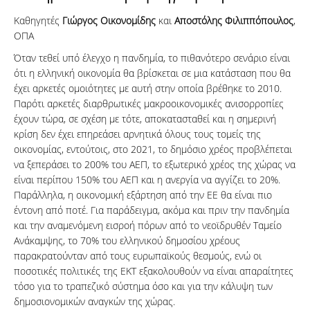
Καθηγητές
Γιώργος Οικονομίδης
και
Αποστόλης Φιλιππόπουλος
,
ΟΠΑ
Όταν τεθεί υπό έλεγχο η πανδημία, το πιθανότερο σενάριο είναι
ότι η ελληνική οικονομία θα βρίσκεται σε μια κατάσταση που θα
έχει αρκετές ομοιότητες με αυτή στην οποία βρέθηκε το 2010.
Παρότι αρκετές διαρθρωτικές μακροοικονομικές ανισορροπίες
έχουν τώρα, σε σχέση με τότε, αποκατασταθεί και η σημερινή
κρίση δεν έχει επηρεάσει αρνητικά όλους τους τομείς της
οικονομίας, εντούτοις, στο 2021, το δημόσιο χρέος προβλέπεται
να ξεπεράσει το 200% του ΑΕΠ, το εξωτερικό χρέος της χώρας να
είναι περίπου 150% του ΑΕΠ και η ανεργία να αγγίζει το 20%.
Παράλληλα, η οικονομική εξάρτηση από την ΕΕ θα είναι πιο
έντονη από ποτέ. Για παράδειγμα, ακόμα και πριν την πανδημία
και την αναμενόμενη εισροή πόρων από το νεοϊδρυθέν Ταμείο
Ανάκαμψης, το 70% του ελληνικού δημοσίου χρέους
παρακρατούνταν από τους ευρωπαϊκούς θεσμούς, ενώ οι
ποσοτικές πολιτικές της ΕΚΤ εξακολουθούν να είναι απαραίτητες
τόσο για το τραπεζικό σύστημα όσο και για την κάλυψη των
δημοσιονομικών αναγκών της χώρας.