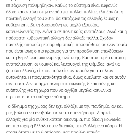
επιτάχυνση πολεμήθηκαν. Καθώς το σύστημα είναι εμφανώς
άδικο και εντείνει στην ανισότητα, πολλοί πολίτες έλπιζαν ότι η
πολιτική αλλαγή του 2015 θα επιτάχυνε τις αλλαγές. Όμως η
κυβέρνηση είδε τη δικαιοσύνη ως μοχλό εξουσίας,
κατευθύνοντάς την ενάντια σε πολιτικούς αντιπάλους. Αλλά και η
πρόσφατη κυβερνητική αλλαγή δεν άλλαξε πολλά. Σχεδόν
παντελής απουσία μεταρρυθμιστικής προσπάθειας σε έναν τομέα
που είναι ίσως ο πιο κρίσιμος για την προσέλκυση επενδύσεων
και τη θεμελίωση οικονομικής ανάτασης. Και στον τομέα αυτόν η
αντιπολίτευση, οι νομικοί και λειτουργοί της Θέμιδας, αντί να
ζητούν αλλαγές, είτε σιωπούν είτε αντιδρούν για τα πλέον
αυτονόητα. Η πραγματικότητα είναι όμως αμείλικτη και σε αυτόν
τον τομέα. Δεν υπάρχει σενάριο κοινωνικής δικαιοσύνης και
ανάπτυξης για τη χώρα που να αγγίζει μεγάλα κοινωνικά
στρώματα με το υπάρχον σύστημα.
Το δίλημμα της χώρας δεν έχει αλλάξει με την πανδημία, αν και
μας βολεύει να αναβάλουμε να το απαντήσουμε. Διαρκείς
αλλαγές για μία ανθεκτικότερη οικονομία, πιο δίκαιη κοινωνία
και πιο ισχυρή Ελλάδα στον διαρκώς μεταβαλλόμενο κόσμο; Ή
στασιμότητα με τη διατήρηση μιας προβληματικής,