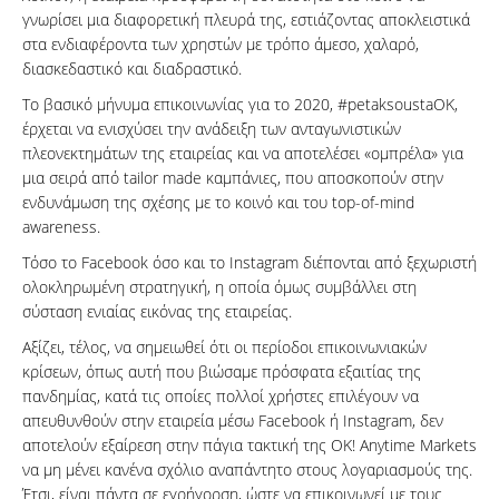
γνωρίσει μια διαφορετική πλευρά της, εστιάζοντας αποκλειστικά
στα ενδιαφέροντα των χρηστών με τρόπο άμεσο, χαλαρό,
διασκεδαστικό και διαδραστικό.
Το βασικό μήνυμα επικοινωνίας για το 2020, #petaksoustaOK,
έρχεται να ενισχύσει την ανάδειξη των ανταγωνιστικών
πλεονεκτημάτων της εταιρείας και να αποτελέσει «ομπρέλα» για
μια σειρά από tailor made καμπάνιες, που αποσκοπούν στην
ενδυνάμωση της σχέσης με το κοινό και του top-of-mind
awareness.
Τόσο το Facebook όσο και το Instagram διέπονται από ξεχωριστή
ολοκληρωμένη στρατηγική, η οποία όμως συμβάλλει στη
σύσταση ενιαίας εικόνας της εταιρείας.
Αξίζει, τέλος, να σημειωθεί ότι οι περίοδοι επικοινωνιακών
κρίσεων, όπως αυτή που βιώσαμε πρόσφατα εξαιτίας της
πανδημίας, κατά τις οποίες πολλοί χρήστες επιλέγουν να
απευθυνθούν στην εταιρεία μέσω Facebook ή Instagram, δεν
αποτελούν εξαίρεση στην πάγια τακτική της OK! Anytime Markets
να μη μένει κανένα σχόλιο αναπάντητο στους λογαριασμούς της.
Έτσι, είναι πάντα σε εγρήγορση, ώστε να επικοινωνεί με τους