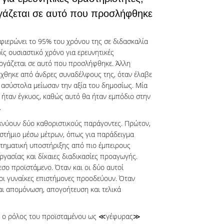
γάζεται σε αυτό που προσλήφθηκε
φιερώνει το 95% του χρόνου της σε διδασκαλία
ρίς ουσιαστικό χρόνο για ερευνητικές
εργάζεται σε αυτό που προσλήφθηκε. Άλλη
χθηκε από άνδρες συναδέλφους της, όταν έλαβε
 ασύστολα μείωσαν την αξία του δημοσίως. Μία
 ήταν έγκυος, καθώς αυτό θα ήταν εμπόδιο στην
.
κνύουν δύο καθοριστικούς παράγοντες. Πρώτον,
πιστήμιο μέσω μέτρων, όπως για παράδειγμα
ηματική υποστήριξης από πιο έμπειρους
εργασίας και δίκαιες διαδικασίες προαγωγής.
εσο προϊστάμενο. Όταν και οι δύο αυτοί
 οι γυναίκες επιστήμονες προοδεύουν. Όταν
αι απομόνωση, απογοήτευση και τελικά
ται ο ρόλος του προϊσταμένου ως ≪γέφυρας≫