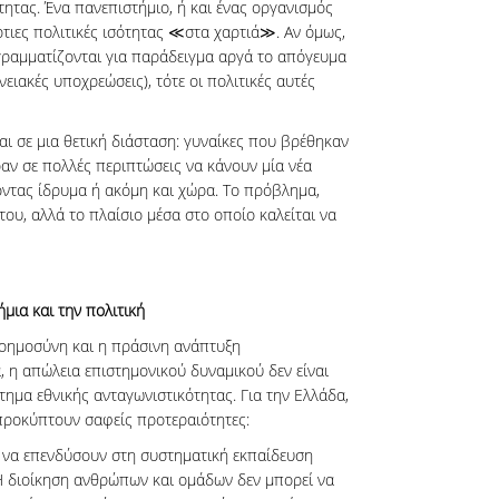
τητας. Ένα πανεπιστήμιο, ή και ένας οργανισμός
άρτιες πολιτικές ισότητας ≪στα χαρτιά≫. Αν όμως,
γραμματίζονται για παράδειγμα αργά το απόγευμα
ειακές υποχρεώσεις), τότε οι πολιτικές αυτές
αι σε μια θετική διάσταση: γυναίκες που βρέθηκαν
αν σε πολλές περιπτώσεις να κάνουν μία νέα
οντας ίδρυμα ή ακόμη και χώρα. Το πρόβλημα,
ντου, αλλά το πλαίσιο μέσα στο οποίο καλείται να
ήμια και την πολιτική
νοημοσύνη και η πράσινη ανάπτυξη
 η απώλεια επιστημονικού δυναμικού δεν είναι
τημα εθνικής ανταγωνιστικότητας. Για την Ελλάδα,
προκύπτουν σαφείς προτεραιότητες:
ι να επενδύσουν στη συστηματική εκπαίδευση
Η διοίκηση ανθρώπων και ομάδων δεν μπορεί να