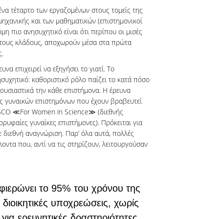
ένα τέταρτο των εργαζομένων στους τομείς της
 μηχανικής και των μαθηματικών (επιστημονικοί
μη πιο ανησυχητικό είναι ότι περίπου οι μισές
 τους κλάδους, αποχωρούν μέσα στα πρώτα
.
υνα επιχειρεί να εξηγήσει το γιατί. Το
συχητικό: καθοριστικό ρόλο παίζει το κατά πόσο
ουσιαστικά την κάθε επιστήμονα. Η έρευνα
εις γυναικών επιστημόνων που έχουν βραβευτεί
SCO ≪For Women in Science≫ (διεθνής
ρυφαίες γυναίκες επιστήμονες). Πρόκειται για
 διεθνή αναγνώριση. Παρ’ όλα αυτά, πολλές
οντα που, αντί να τις στηρίζουν, λειτουργούσαν
φιερώνει το 95% του χρόνου της
 διοικητικές υποχρεώσεις, χωρίς
για ερευνητικές δραστηριότητες,