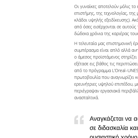
Οι γυναίκες αποτελούν μόλις το 
επιστήμης, της τεχνολογίας, της
κλάδοι υψηλής εξειδίκευσης). Ακό
από όσες εισέρχονται σε αυτούς
δώδεκα χρόνια της καριέρας τους
Η τελευταία μας επιστημονική έρε
συμπέρασμα είναι απλό αλλά ανη
ο άμεσος προϊστάμενος στηρίζει 
εξέτασε εις βάθος τις περιπτώσ
από το πρόγραμμα L’Oreal–UNE
πρωτοβουλία που αναγνωρίζει κο
ερευνήτριες υψηλού επιπέδου, με
περιέγραψαν εργασιακά περιβάλλ
ανασταλτικά.
Αναγκάζεται να α
σε διδασκαλία και
ουσιαστικό χρόνο 