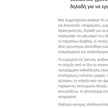
δηλαδή για να ερ
Μία συμμετέχουσα ανέφερε ότι α
και διοικητικές υποχρεώσεις, χω
δραστηριότητες, δηλαδή για να 
περιέγραψε τον χλευασμό που δέ
το παραπάνω βραβείο, οι οποίοι
άλλη ερευνήτρια, απολύθηκε ενώ
επαγγελματική της σταδιοδρομία
Τα ευρήματα της έρευνας αναδει
τη στήριξη από το ίδιο το πανε
προγράμματα καθοδήγησης (συστ
επιστήμονες), ευέλικτες μορφές 
Δεύτερον, τη στήριξη από τον άμ
παράγοντες λειτουργούν θετικά,
απουσιάζουν, το αποτέλεσμα είν
αποχώρηση.
Ιδιαίτερα κρίσιμος αποδεικνύε