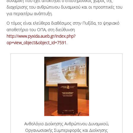
δυναμική που έχει αποκτήσει ο επιστημονικός χώρος της
διαχείρισης του ανθρώπινου δυναμικού και οι προοπτικές του
για περαιτέρω ανάπτυξη.
Ο τόμος είναι ελεύθερα διαθέσιμος στην Πυξίδα, το ψηφιακό
αποθετήριο του ΟΠΑ, στη διεύθυνση
http://www.pyxida.aueb.gr/index.php?
op=view_object&object_id=7591
.
35_02.2_Book.jpg
Ανθολόγιο Διοίκησης Ανθρώπινου Δυναμικού,
Οργανωσιακής Συμπεριφοράς και Διοίκησης