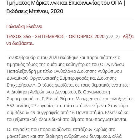
Τμήματος Μάρκετινγκ και Επικοινωνίας του ΟΠΑ |
ΑΝΑΖΗΤΗΣΗ
Εκδόσεις Μπένου, 2020
Γαλανάκη Ελεάννα
ΤΕΥΧΟΣ 35ο - ΣΕΠΤΕΜΒΡΙΟΣ - ΟΚΤΩΒΡΙΟΣ 2020
(σελ. 2) -
Αξίζει
να διαβάσετε..
Τον Φεβρουάριο του 2020 εκδόθηκε και παρουσιάστηκε ο
τιμητικός τόμος της ομότιμης καθηγήτριας του ΟΠΑ, Νάνσυ
Παπαλεξανδρή με τίτλο «Ανθολόγιο Διοίκησης Ανθρώπινου
Δυναμικού, Οργανωσιακής Συμπεριφοράς και Διοίκησης
Επιχειρήσεων». Ο τόμος χωρίζεται σε τρεις θεματικές ενότητες:
Α. Διοίκηση Ανθρώπινου Δυναμικού, Β. Οργανωσιακή
Συμπεριφορά και Γ. Ειδικά Θέματα Management και φιλοξενεί σε
562 σελίδες 27 εργασίες στα τρία αυτά αντικείμενα. Στον τόμο
συμβάλουν 49 συγγραφείς από 16 Πανεπιστήμια, Ελληνικά και
του εξωτερικού, όλοι ειδικοί στα θέματα που πραγματεύονται.
Οι εργασίες που παρουσιάζονται εστιάζουν κυρίως στο
μάνατζμεντ και στη διοίκηση ανθρώπινου δυναμικού, αλλά