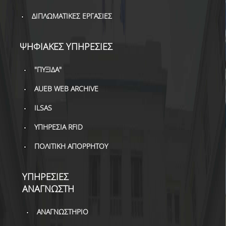
ΒΙΒΛΙΟΜΕΤΡΙΑ
ΔΙΠΛΩΜΑΤΙΚΕΣ ΕΡΓΑΣΙΕΣ
WOS
SCOPUS
ΨΗΦΙΑΚΕΣ ΥΠΗΡΕΣΙΕΣ
GOOGLE SCHOLAR
"ΠΥΞΙΔΑ"
MICROSOFT ACADEMIC
AUEB WEB ARCHIVE
SEARCH
ILSAS
INCITES JOURNAL
ΥΠΗΡΕΣΙΑ RFID
CITATION REPORTS
ΠΟΛΙΤΙΚΗ ΑΠΟΡΡΗΤΟΥ
ΑΚΑΔΗΜΑΪΚΗ ΓΩΝΙΑ
ΜΑΘΗΣΗΣ
ΥΠΗΡΕΣΙΕΣ
AUEB WEB ARCHIVE
ΑΝΑΓΝΩΣΤΗ
ΣΥΝΕΡΓΕΙΕΣ
ΑΝΑΓΝΩΣΤΗΡΙΟ