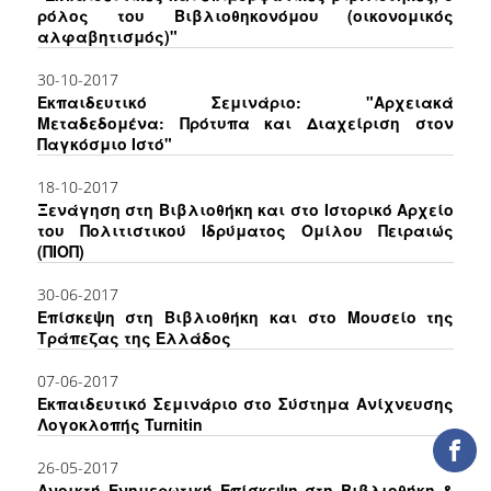
ρόλος του Βιβλιοθηκονόμου (οικονομικός
ΕΡΓΑ ΑΝΑΠΤΥΞΗΣ
αλφαβητισμός)"
ΣΥΛΛΟΓΕΣ
30-10-2017
Εκπαιδευτικό Σεμινάριο: "Αρχειακά
Μεταδεδομένα: Πρότυπα και Διαχείριση στον
ΕΝΤΥΠΕΣ ΣΥΛΛΟΓΕΣ
Παγκόσμιο Ιστό"
ΨΗΦΙΑΚΕΣ ΠΗΓΕΣ
18-10-2017
Ξενάγηση στη Βιβλιοθήκη και στο Ιστορικό Αρχείο
ΚΕΝΤΡΑ ΤΕΚΜΗΡΙΩΣΗΣ
του Πολιτιστικού Ιδρύματος Ομίλου Πειραιώς
(ΠΙΟΠ)
Κ.Ε.Τ
30-06-2017
ΟΟΣΑ
Επίσκεψη στη Βιβλιοθήκη και στο Μουσείο της
Τράπεζας της Ελλάδος
Π.Ο.Τ
07-06-2017
Εκπαιδευτικό Σεμινάριο στο Σύστημα Ανίχνευσης
ΥΠΗΡΕΣΙΕΣ
Λογοκλοπής Turnitin
ΑΝΑΓΝΩΣΤΗΡΙΟ
26-05-2017
Ανοικτή Ενημερωτική Επίσκεψη στη Βιβλιοθήκη &