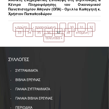
ΔΑΝΕΙΣΜΟΣ
Κέντρο Πληροφόρησης του Οικονομικού
Πανεπιστημίου Αθηνών (ΟΠΑ) - Ομιλία Καθηγητή κ.
ΔΙΑΔΑΝΕΙΣΜΟΣ
Χρήστου Παπαθεοδώρου
Σελίδες
ΠΑΡΑΓΓΕΛΙΕΣ ΒΙΒΛΙΩΝ
« πρώτη
‹ προηγούμενη
…
30
31
32
33
34
35
36
37
38
επόμενη ›
ΦΩΤΟΤΥΠΗΣΗ –
ΕΚΤΥΠΩΣΗ
τελευταία »
ΤΕΧΝΙΚΗ ΥΠΟΔΟΜΗ
ΕΚΠΑΙΔΕΥΤΙΚΕΣ
ΣΥΛΛΟΓΕΣ
ΠΑΡΟΥΣΙΑΣΕΙΣ -
ΕΚΔΗΛΩΣΕΙΣ
ΣΥΓΓΡΑΜΜΑΤΑ
ΠΡΟΣΒΑΣΙΜΟΤΗΤΑ
ΒΙΒΛΙΑ ΕΡΕΥΝΑΣ
ΕΡΓΑΛΕΙΑ
ΠΑΛΑΙΑ ΣΥΓΓΡΑΜΜΑΤΑ
ΠΑΛΑΙΑ ΒΙΒΛΙΑ ΕΡΕΥΝΑΣ
ΟΔΗΓΟΙ ΒΙΒΛΙΟΘΗΚΗΣ
ΠΕΡΙΟΔΙΚΑ