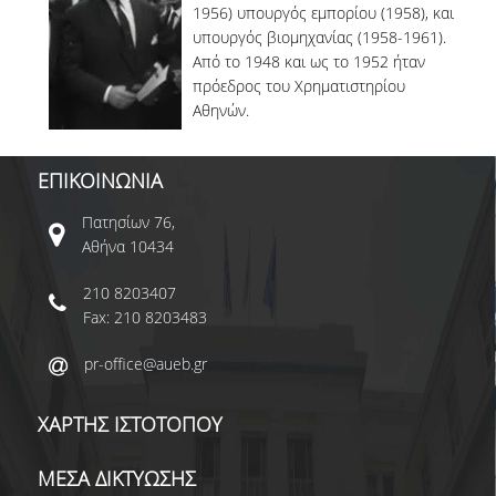
1956) υπουργός εμπορίου (1958), και
υπουργός βιομηχανίας (1958-1961).
Από το 1948 και ως το 1952 ήταν
πρόεδρος του Χρηματιστηρίου
Αθηνών.
ΕΠΙΚΟΙΝΩΝΙΑ
Πατησίων 76,
Αθήνα 10434
210 8203407
Fax: 210 8203483
pr-office@aueb.gr
ΧΑΡΤΗΣ ΙΣΤΟΤΟΠΟΥ
ΜΕΣΑ ΔΙΚΤΥΩΣΗΣ