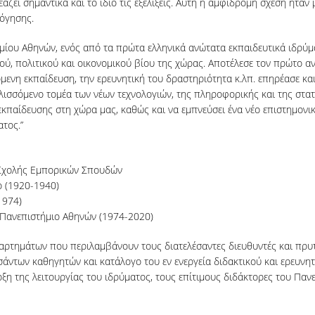
ζει σημαντικά και το ίδιο τις εξελίξεις. Αυτή η αμφίδρομη σχέση ήταν 
λόγησης.
ίου Αθηνών, ενός από τα πρώτα ελληνικά ανώτατα εκπαιδευτικά ιδρύματ
ού, πολιτικού και οικονομικού βίου της χώρας. Αποτέλεσε τον πρώτο α
ενη εκπαίδευση, την ερευνητική του δραστηριότητα κ.λπ. επηρέασε και σ
ελισσόμενο τομέα των νέων τεχνολογιών, της πληροφορικής και της στατ
εκπαίδευσης στη χώρα μας, καθώς και να εμπνεύσει ένα νέο επιστημονι
ατος.”
ς Σχολής Εμπορικών Σπουδών
ο (1920-1940)
1974)
 Πανεπιστήμιο Αθηνών (1974-2020)
ρτημάτων που περιλαμβάνουν τους διατελέσαντες διευθυντές και πρυτ
άντων καθηγητών και κατάλογο του εν ενεργεία διδακτικού και ερευνη
ξη της λειτουργίας του ιδρύματος, τους επίτιμους διδάκτορες του Παν