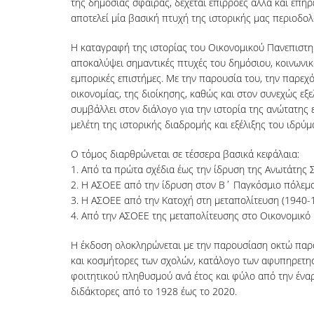
της δημόσιας σφαίρας, δέχεται επιρροές αλλά και επηρεά
αποτελεί μία βασική πτυχή της ιστορικής μας περιοδο
Η καταγραφή της ιστορίας του Οικονομικού Πανεπιστημ
αποκαλύψει σημαντικές πτυχές του δημόσιου, κοινωνικ
εμπορικές επιστήμες. Με την παρουσία του, την παρεχόμ
οικονομίας, της διοίκησης, καθώς και στον συνεχώς εξ
συμβάλλει στον διάλογο για την ιστορία της ανώτατης 
μελέτη της ιστορικής διαδρομής και εξέλιξης του ιδρύμ
Ο τόμος διαρθρώνεται σε τέσσερα βασικά κεφάλαια:
1. Από τα πρώτα σχέδια έως την ίδρυση της Ανωτάτη
2. Η ΑΣΟΕΕ από την ίδρυση στον Β΄ Παγκόσμιο πόλεμ
3. Η ΑΣΟΕΕ από την Κατοχή στη μεταπολίτευση (1940-
4. Από την ΑΣΟΕΕ της μεταπολίτευσης στο Οικονομικό
Η έκδοση ολοκληρώνεται με την παρουσίαση οκτώ παρα
και κοσμήτορες των σχολών, κατάλογο των αφυπηρετησ
φοιτητικού πληθυσμού ανά έτος και φύλο από την έναρ
διδάκτορες από το 1928 έως το 2020.