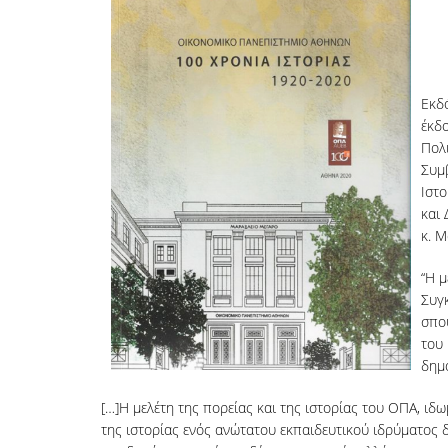
Εκδό
έκδο
Πολ
Συμ
Ιστο
και 
κ. 
“Η μ
Συγκ
σπου
του 
δημο
[…]Η μελέτη της πορείας και της ιστορίας του ΟΠΑ, 
της ιστορίας ενός ανώτατου εκπαιδευτικού ιδρύματος δε