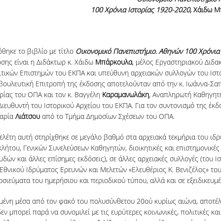
100 Χρόνια Ιστορίας 1920-2020
, Χάιδω 
θηκε το βιβλίο με τίτλο
Οικονομικό Πανεπιστήμιο. Αθηνών 100 Χρόνια
σης είναι η Διδάκτωρ κ. Χάιδω
Μπάρκουλα
, μέλος Εργαστηριακού Διδα
ιτικών Επιστημών του ΕΚΠΑ και υπεύθυνη αρχειακών συλλογών του Ιστ
βουλευτική Επιτροπή της έκδοσης αποτελούνταν από την κ. Ιωάννα-Σ
ρίας του ΟΠΑ και τον κ. Βαγγέλη
Καραμανωλάκη
, Αναπληρωτή Καθηγητή
Διευθυντή του Ιστορικού Αρχείου του ΕΚΠΑ. Για τον συντονισμό της έκ
Μαρία
Λιάτσου
από το Τμήμα Δημοσίων Σχέσεων του ΟΠΑ.
ελέτη αυτή στηρίχθηκε σε μεγάλο βαθμό στα αρχειακά τεκμήρια του ιδρ
λήτου, Γενικών Συνελεύσεων Καθηγητών, διοικητικές και επιστημονικέ
δών και άλλες επίσημες εκδόσεις), σε άλλες αρχειακές συλλογές (του Ι
Εθνικού Ιδρύματος Ερευνών και Μελετών «Ελευθέριος Κ. Βενιζέλος» τ
σιεύματα του ημερήσιου και περιοδικού τύπου, αλλά και σε εξειδικευμέ
ιδωμένη μέσα από τον φακό του πολυσύνθετου 20ού κυρίως αιώνα, αποτ
ν μπορεί παρά να συνομιλεί με τις ευρύτερες κοινωνικές, πολιτικές και